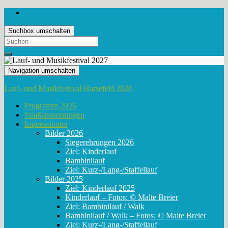
Suchbox umschalten
Search
for:
Navigation umschalten
Lauf- und Musikfestival Harsefeld 2026
Programm 2026
Straßensperrungen
Impressionen
Bilder 2026
Siegerehrungen 2026
Ziel: Kinderlauf
Bambinilauf
Ziel: Kurz-/Lang-/Staffellauf
Bilder 2025
Ziel: Kinderlauf 2025
Kinderlauf – Fotos: © Malte Breier
Ziel: Bambinilauf / Walk
Bambinilauf / Walk – Fotos: © Malte Breier
Ziel: Kurz-/Lang-/Staffellauf