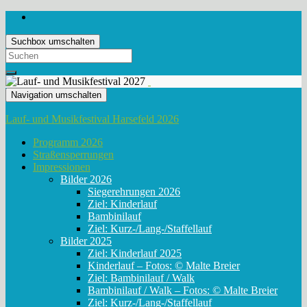
Suchbox umschalten
Search
for:
Navigation umschalten
Lauf- und Musikfestival Harsefeld 2026
Programm 2026
Straßensperrungen
Impressionen
Bilder 2026
Siegerehrungen 2026
Ziel: Kinderlauf
Bambinilauf
Ziel: Kurz-/Lang-/Staffellauf
Bilder 2025
Ziel: Kinderlauf 2025
Kinderlauf – Fotos: © Malte Breier
Ziel: Bambinilauf / Walk
Bambinilauf / Walk – Fotos: © Malte Breier
Ziel: Kurz-/Lang-/Staffellauf