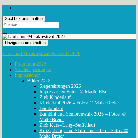
Suchbox umschalten
Search
for:
Navigation umschalten
Lauf- und Musikfestival Harsefeld 2026
Programm 2026
Straßensperrungen
Impressionen
Bilder 2026
Siegerehrungen 2026
Impressionen Fotos: © Martin Elsen
Ziel: Kinderlauf
Kinderlauf 2026 – Fotos: © Malte Breier
Bambinilauf
Bambini und Seniorenwalk 2026 – Fotos: ©
Malte Breier
Ziel: Kurz-/Lang-/Staffellauf
Kurz-, Lang- und Staffellauf 2026 – Fotos: ©
Malte Breier