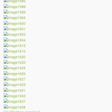
[als Diashow anzeigen]