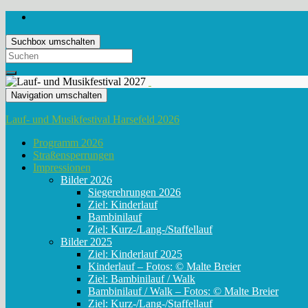
Suchbox umschalten
Search
for:
Navigation umschalten
Lauf- und Musikfestival Harsefeld 2026
Programm 2026
Straßensperrungen
Impressionen
Bilder 2026
Siegerehrungen 2026
Ziel: Kinderlauf
Bambinilauf
Ziel: Kurz-/Lang-/Staffellauf
Bilder 2025
Ziel: Kinderlauf 2025
Kinderlauf – Fotos: © Malte Breier
Ziel: Bambinilauf / Walk
Bambinilauf / Walk – Fotos: © Malte Breier
Ziel: Kurz-/Lang-/Staffellauf