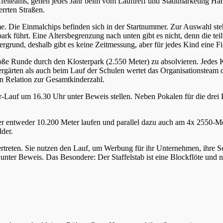
ffelteams, gehen jedes Jahr beim vom Lauftreff und Stadtmarketing Hars
rrten Straßen.
me. Die Einmalchips befinden sich in der Startnummer. Zur Auswahl steh
k führt. Eine Altersbegrenzung nach unten gibt es nicht, denn die tei
ergrund, deshalb gibt es keine Zeitmessung, aber für jedes Kind eine Fi
ße Runde durch den Klosterpark (2.550 Meter) zu absolvieren. Jedes Ki
rgärten als auch beim Lauf der Schulen wertet das Organisationsteam 
n Relation zur Gesamtkinderzahl.
auf um 16.30 Uhr unter Beweis stellen. Neben Pokalen für die drei Er
r entweder 10.200 Meter laufen und parallel dazu auch am 4x 2550-Met
lder.
rtreten. Sie nutzen den Lauf, um Werbung für ihr Unternehmen, ihre Sc
unter Beweis. Das Besondere: Der Staffelstab ist eine Blockflöte und n