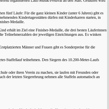
efeld organisierten Lauf-Musik-Festival an den Start. Gelaufen wird
en fünf Läufe: Für die ganz kleinen Kinder (unter 6 Jahren) gibt es
lnehmenden Kindertagesstätten dürfen mit Kinderkarren starten, in
nisher-Medaille.
nd erhält im Ziel eine Finisher-Medaille, die drei besten Läuferinnen
die Teilnehmerzahlen der jeweiligen Einrichtungen aus. Es winken
stplatzierten Männer und Frauen gibt es Sonderpreise für die
er-Staffellauf teilnehmen. Den Siegern des 10.200-Meter-Laufs
hule oder ihren Verein zu machen, sie laufen mit Freunden oder
ach der letzten Siegerehrung nehmen alle Staffeln automatisch an