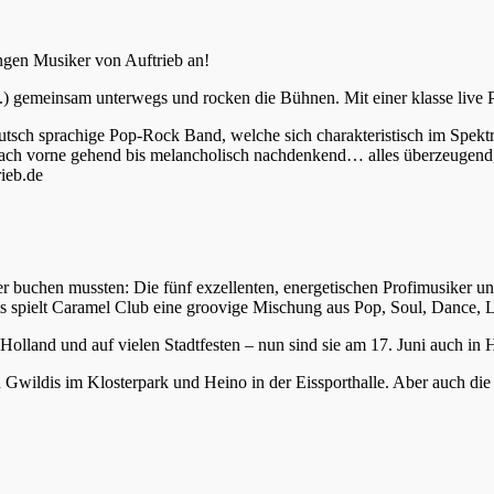
ungen Musiker von Auftrieb an!
 Flo.) gemeinsam unterwegs und rocken die Bühnen. Mit einer klasse l
he deutsch sprachige Pop-Rock Band, welche sich charakteristisch im Sp
 nach vorne gehend bis melancholisch nachdenkend… alles überzeugend,
ieb.de
eder buchen mussten: Die fünf exzellenten, energetischen Profimusiker u
ts spielt Caramel Club eine groovige Mischung aus Pop, Soul, Dance, 
Holland und auf vielen Stadtfesten – nun sind sie am 17. Juni auch in 
n Gwildis im Klosterpark und Heino in der Eissporthalle. Aber auch d