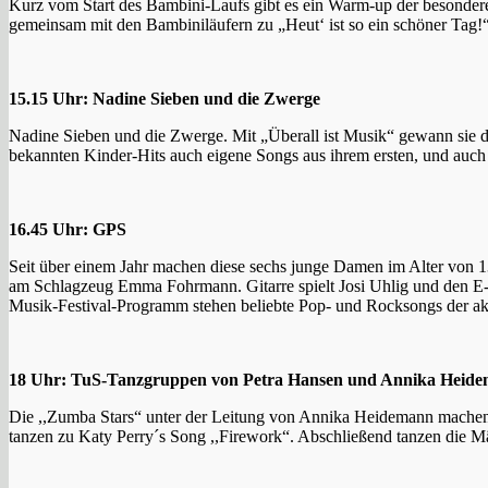
Kurz vom Start des Bambini-Laufs gibt es ein Warm-up der besondere
gemeinsam mit den Bambiniläufern zu „Heut‘ ist so ein schöner Tag!
15.15 Uhr: Nadine Sieben und die Zwerge
Nadine Sieben und die Zwerge. Mit „Überall ist Musik“ gewann sie d
bekannten Kinder-Hits auch eigene Songs aus ihrem ersten, und auch
16.45 Uhr: GPS
Seit über einem Jahr machen diese sechs junge Damen im Alter von 1
am Schlagzeug Emma Fohrmann. Gitarre spielt Josi Uhlig und den E-B
Musik-Festival-Programm stehen beliebte Pop- und Rocksongs der akt
18 Uhr: TuS-Tanzgruppen von Petra Hansen und Annika Heid
Die ,,Zumba Stars“ unter der Leitung von Annika Heidemann machen 
tanzen zu Katy Perry´s Song ,,Firework“. Abschließend tanzen die 