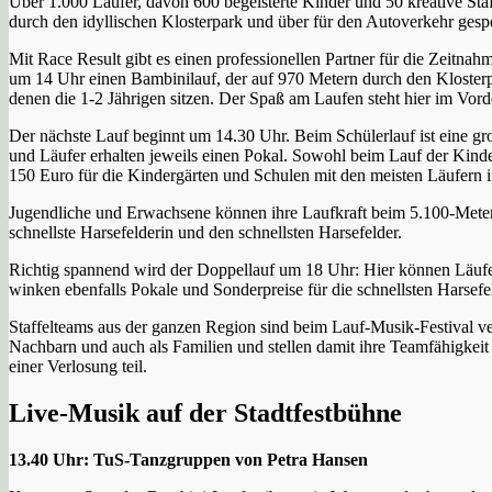
Über 1.000 Läufer, davon 600 begeisterte Kinder und 50 kreative Sta
durch den idyllischen Klosterpark und über für den Autoverkehr gespe
Mit Race Result gibt es einen professionellen Partner für die Zeitnah
um 14 Uhr einen Bambinilauf, der auf 970 Metern durch den Klosterpar
denen die 1-2 Jährigen sitzen. Der Spaß am Laufen steht hier im Vord
Der nächste Lauf beginnt um 14.30 Uhr. Beim Schülerlauf ist eine gro
und Läufer erhalten jeweils einen Pokal. Sowohl beim Lauf der Kinde
150 Euro für die Kindergärten und Schulen mit den meisten Läufern i
Jugendliche und Erwachsene können ihre Laufkraft beim 5.100-Meter-L
schnellste Harsefelderin und den schnellsten Harsefelder.
Richtig spannend wird der Doppellauf um 18 Uhr: Hier können Läufe
winken ebenfalls Pokale und Sonderpreise für die schnellsten Harsefe
Staffelteams aus der ganzen Region sind beim Lauf-Musik-Festival ve
Nachbarn und auch als Familien und stellen damit ihre Teamfähigkeit 
einer Verlosung teil.
Live-Musik auf der Stadtfestbühne
13.40 Uhr: TuS-Tanzgruppen von Petra Hansen