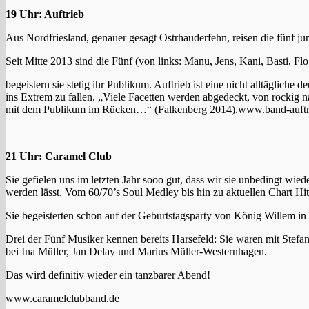
19 Uhr: Auftrieb
Aus Nordfriesland, genauer gesagt Ostrhauderfehn, reisen die fünf j
Seit Mitte 2013 sind die Fünf (von links: Manu, Jens, Kani, Basti,
begeistern sie stetig ihr Publikum. Auftrieb ist eine nicht alltäglic
ins Extrem zu fallen. „Viele Facetten werden abgedeckt, von rockig
mit dem Publikum im Rücken…“ (Falkenberg 2014).www.band-auftr
21 Uhr: Caramel Club
Sie gefielen uns im letzten Jahr sooo gut, dass wir sie unbedingt wi
werden lässt. Vom 60/70’s Soul Medley bis hin zu aktuellen Chart Hi
Sie begeisterten schon auf der Geburtstagsparty von König Willem in 
Drei der Fünf Musiker kennen bereits Harsefeld: Sie waren mit Stefa
bei Ina Müller, Jan Delay und Marius Müller-Westernhagen.
Das wird definitiv wieder ein tanzbarer Abend!
www.caramelclubband.de