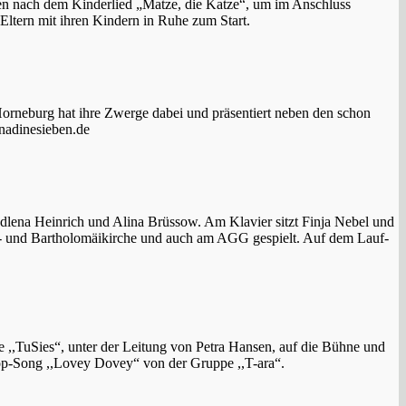
zen nach dem Kinderlied „Matze, die Katze“, um im Anschluss
ltern mit ihren Kindern in Ruhe zum Start.
orneburg hat ihre Zwerge dabei und präsentiert neben den schon
nadinesieben.de
dlena Heinrich und Alina Brüssow. Am Klavier sitzt Finja Nebel und
en- und Bartholomäikirche und auch am AGG gespielt. Auf dem Lauf-
,,TuSies“, unter der Leitung von Petra Hansen, auf die Bühne und
op-Song ,,Lovey Dovey“ von der Gruppe ,,T-ara“.