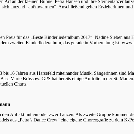
n Art an der kleinen Bühne: Petra Hansen und ihre Sternentänzer tan
“ sich tanzend „aufzuwärmen“. Anschließend gehen Erzieherinnen und E
en Preis für das „Beste Kinderliederalbum 2017“. Nadine Sieben aus H
 dem zweiten Kinderliederalbum, das gerade in Vorbereitung ist. www.
3 bis 16 Jahren aus Harsefeld miteinander Musik. Sängerinnen sind Ma
ass Marie Brüssow. GPS hat bereits einige Auftritte in der St. Mari
uellen Charts.
emann
den Auftakt mit ein oder zwei Tänzen. Als zweite Gruppe kommen die 
Mädels aus „Petra’s Dance Crew“ eine eigene Choreografie zu dem K-P