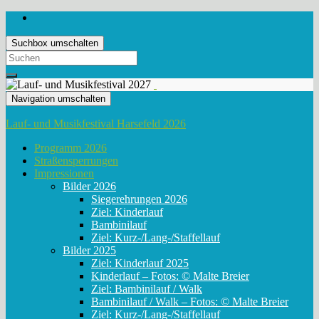
Suchbox umschalten
Search
for:
Navigation umschalten
Lauf- und Musikfestival Harsefeld 2026
Programm 2026
Straßensperrungen
Impressionen
Bilder 2026
Siegerehrungen 2026
Ziel: Kinderlauf
Bambinilauf
Ziel: Kurz-/Lang-/Staffellauf
Bilder 2025
Ziel: Kinderlauf 2025
Kinderlauf – Fotos: © Malte Breier
Ziel: Bambinilauf / Walk
Bambinilauf / Walk – Fotos: © Malte Breier
Ziel: Kurz-/Lang-/Staffellauf